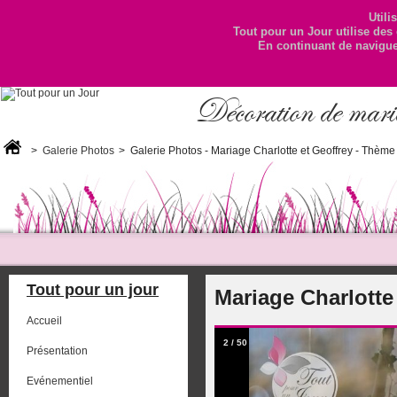
Utili
Tout pour un Jour utilise des 
En continuant de naviguer
Décoration de maria
>
Galerie Photos
>
Galerie Photos - Mariage Charlotte et Geoffrey - Thèm
Tout pour un jour
Mariage Charlotte
Accueil
2
/
50
Présentation
Evénementiel